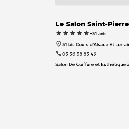
Item
1
of
Le Salon Saint-Pierr
1
•
31 avis
31 bis Cours d'Alsace Et Lorr
05 56 38 85 49
Salon De Coiffure et Esthétique 