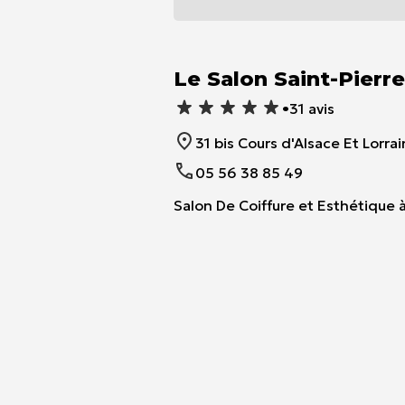
Item
1
of
Le Salon Saint-Pierr
1
•
31 avis
31 bis Cours d'Alsace Et Lorr
05 56 38 85 49
Salon De Coiffure et Esthétique 