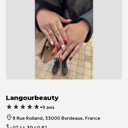
Item
1
of
Langourbeauty
1
•
9 avis
8 Rue Rolland, 33000 Bordeaux, France
07 44 30 40 82