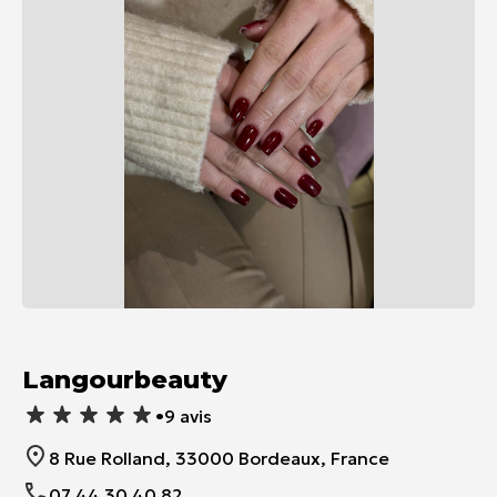
Item
1
of
Langourbeauty
1
•
9 avis
8 Rue Rolland, 33000 Bordeaux, France
07 44 30 40 82