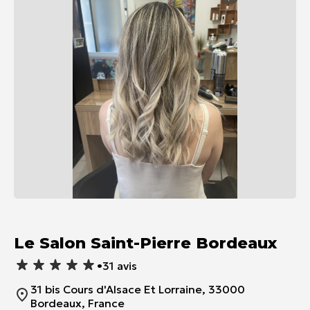
Item
1
of
Le Salon Saint-Pierre Bordeaux
1
•
31 avis
31 bis Cours d'Alsace Et Lorraine, 33000
Bordeaux, France