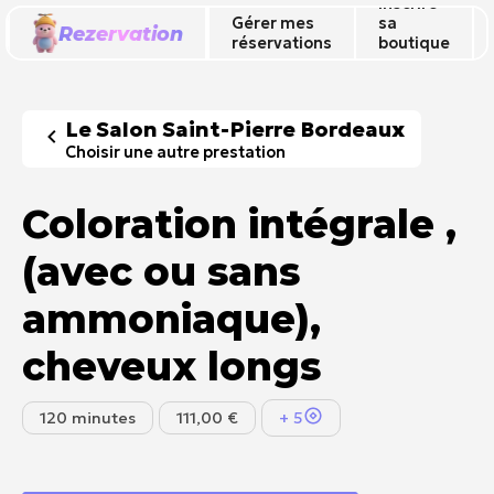
Inscrire
Gérer mes
sa
Rezervation
réservations
boutique
🔥
Le Salon Saint-Pierre Bordeaux
Choisir une autre prestation
Coloration intégrale ,
(avec ou sans
ammoniaque),
cheveux longs
120 minutes
111,00 €
+ 5