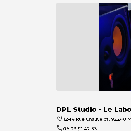
Item
1
of
DPL Studio - Le Lab
1
12-14 Rue Chauvelot, 92240 M
06 23 91 42 53