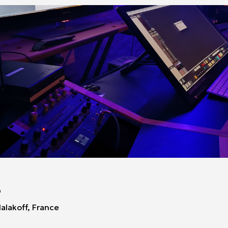
o
alakoff, France